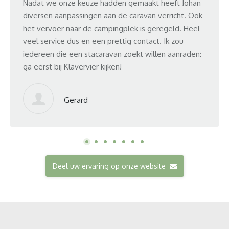
Nadat we onze keuze hadden gemaakt heeft Johan
dorpj
diversen aanpassingen aan de caravan verricht. Ook
Allee
het vervoer naar de campingplek is geregeld. Heel
gaat 
veel service dus en een prettig contact. Ik zou
iedereen die een stacaravan zoekt willen aanraden:
Aanb
ga eerst bij Klavervier kijken!
Da ge
Gerard
Deel uw ervaring op onze website