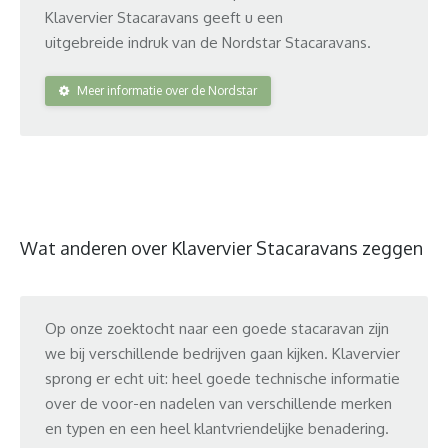
Klavervier Stacaravans geeft u een
uitgebreide indruk van de Nordstar Stacaravans.
Meer informatie over de Nordstar
Wat anderen over Klavervier Stacaravans zeggen
Op onze zoektocht naar een goede stacaravan zijn
Janua
we bij verschillende bedrijven gaan kijken. Klavervier
klave
sprong er echt uit: heel goede technische informatie
afgel
over de voor-en nadelen van verschillende merken
werkt
en typen en een heel klantvriendelijke benadering.
Zonde