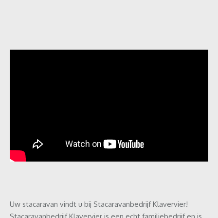
Uw stacaravan vindt u bij Stacaravanbedrijf Klavervier!
Stacaravanbedrijf Klavervier is een echt familiebedrijf en is