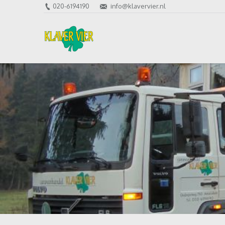
020-6194190
info@klavervier.nl